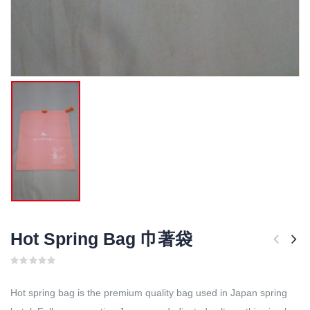
Hot Spring Bag 巾著袋
0
out
of
Hot spring bag is the premium quality bag used in Japan spring
5