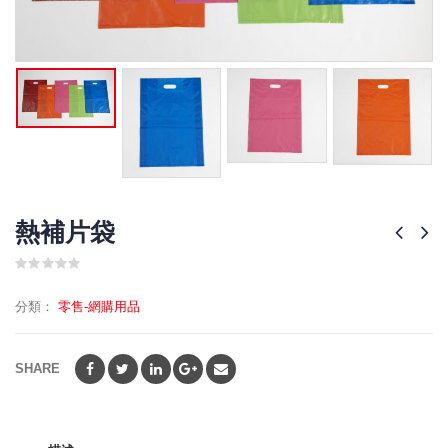
熱補片袋
0
out
分類：
零售-網購用品
of
5
SHARE