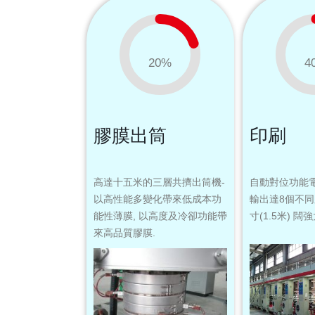
20
%
4
膠膜出筒
印刷
高達十五米的三層共擠出筒機-
自動對位功能電
以高性能多變化帶來低成本功
輸出達8個不同顏
能性薄膜, 以高度及冷卻功能帶
寸(1.5米) 
來高品質膠膜.