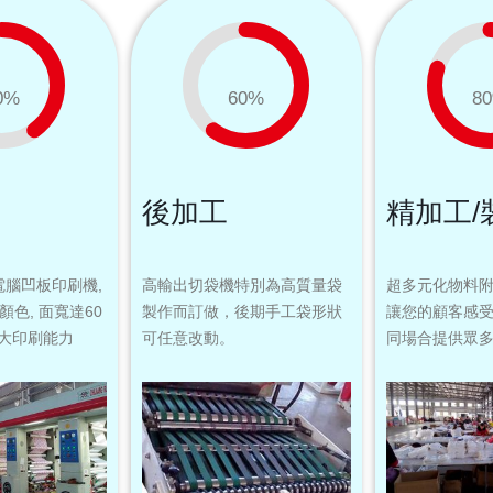
0
%
60
%
80
後加工
精加工/
腦凹板印刷機,
高輸出切袋機特別為高質量袋
超多元化物料
色, 面寬達60
製作而訂做，後期手工袋形狀
讓您的顧客感
闊強大印刷能力
可任意改
動。
同場合提
供眾