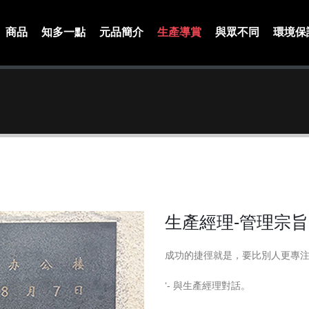
商品
知多一點
元品簡介
生產導賞
與眾不同
環境保
生產經理-管理宗旨
成功的捷徑就是，要比別人更專
‘- 與生產經理對話。