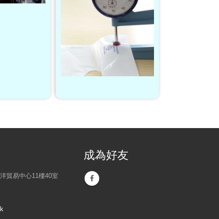
成為好友
洋貿易中心11樓40室
hk