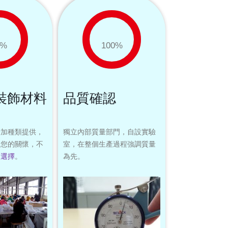
%
100
%
裝飾材料
品質確認
附加種類提供，
獨立內部質量部門，自設實驗
受您的關懷，不
室，在整個生產過程強調質量
多
選擇
。
為先。