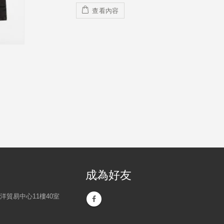
Side Sealed Bag 邊封袋
Rope
0
out
of
5
查看內容
成為好友
洋貿易中心11樓40室