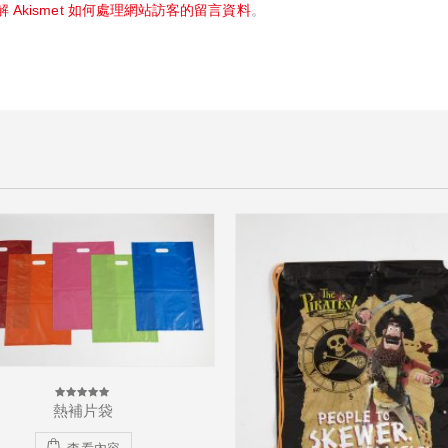
 Akismet 如何處理網站訪客的留言資料
。
Flexiloop Bag 軟手挽帶
0
out