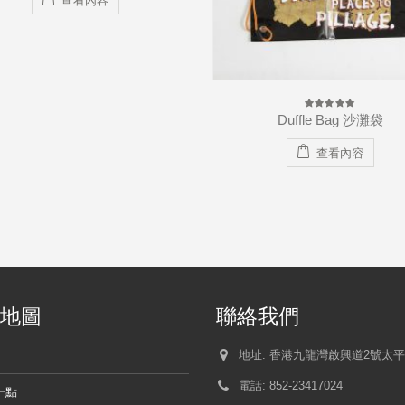
of
5
查看內容
Duffle Bag 沙灘袋
0
out
of
5
查看內容
地圖
聯絡我們
地址:
香港九龍灣啟興道2號太平
電話:
852-23417024
一點