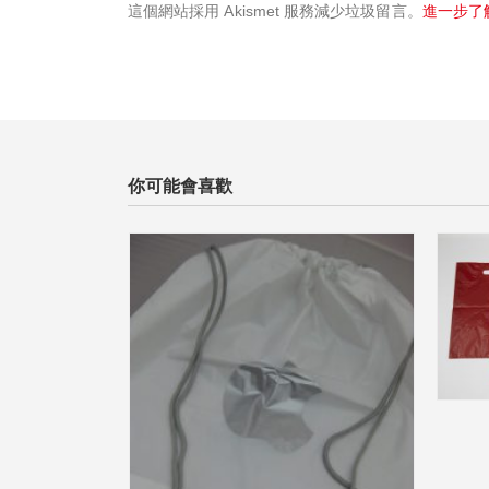
這個網站採用 Akismet 服務減少垃圾留言。
進一步了解
你可能會喜歡
熱補片袋
0
out
of
5