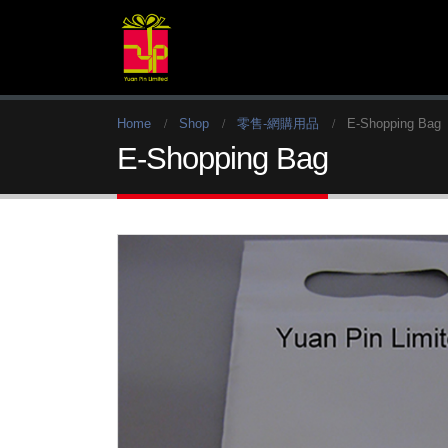
Home
Shop
零售-網購用品
E-Shopping Bag
E-Shopping Bag