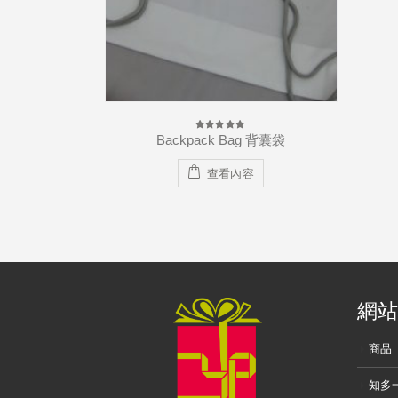
查看內容
g 背囊袋
容
網站
商品
知多